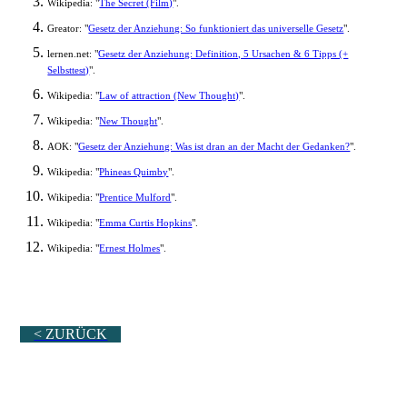
Wikipedia: "
The Secret (Film)
".
Greator: "
Gesetz der Anziehung: So funktioniert das universelle Gesetz
".
lernen.net: "
Gesetz der Anziehung: Definition, 5 Ursachen & 6 Tipps (+
Selbsttest)
".
Wikipedia: "
Law of attraction (New Thought)
".
Wikipedia: "
New Thought
".
AOK: "
Gesetz der Anziehung: Was ist dran an der Macht der Gedanken?
".
Wikipedia: "
Phineas Quimby
".
Wikipedia: "
Prentice Mulford
".
Wikipedia: "
Emma Curtis Hopkins
".
Wikipedia: "
Ernest Holmes
".
< ZURÜCK