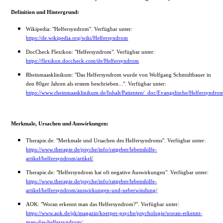
Definition und Hintergrund:
Wikipedia: "Helfersyndrom". Verfügbar unter:
https://de.wikipedia.org/wiki/Helfersyndrom
DocCheck Flexikon: "Helfersyndrom". Verfügbar unter:
https://flexikon.doccheck.com/de/Helfersyndrom
Rheinmaasklinikum: "Das Helfersyndrom wurde von Wolfgang Schmidtbauer in
den 80ger Jahren als erstem beschrieben...". Verfügbar unter:
https://www.rheinmaasklinikum.de/Inhalt/Patienten/_doc/Evangelische/Helfersyndro
Merkmale, Ursachen und Auswirkungen:
Therapie.de: "Merkmale und Ursachen des Helfersyndroms". Verfügbar unter:
https://www.therapie.de/psyche/info/ratgeber/lebenshilfe-
artikel/helfersyndrom/artikel/
Therapie.de: "Helfersyndrom hat oft negative Auswirkungen". Verfügbar unter:
https://www.therapie.de/psyche/info/ratgeber/lebenshilfe-
artikel/helfersyndrom/auswirkungen-und-ueberwindung/
AOK: "Woran erkennt man das Helfersyndrom?". Verfügbar unter:
https://www.aok.de/pk/magazin/koerper-psyche/psychologie/woran-erkennt-
man-das-helfersyndrom/