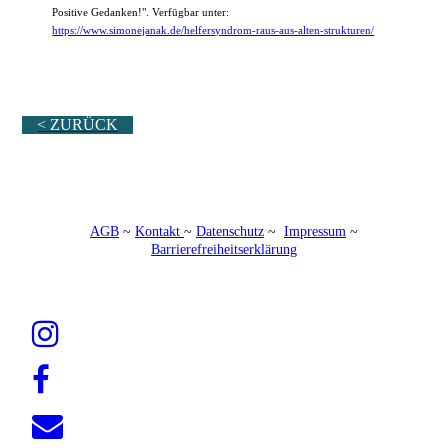
Positive Gedanken!". Verfügbar unter:
https://www.simonejanak.de/helfersyndrom-raus-aus-alten-strukturen/
< ZURÜCK
AGB
~
Kontakt
~
Datenschutz
~
Impressum
~
Barrierefreiheitserklärung