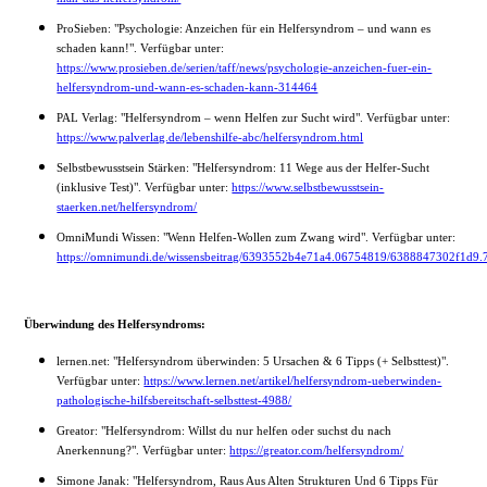
ProSieben: "Psychologie: Anzeichen für ein Helfersyndrom – und wann es
schaden kann!". Verfügbar unter:
https://www.prosieben.de/serien/taff/news/psychologie-anzeichen-fuer-ein-
helfersyndrom-und-wann-es-schaden-kann-314464
PAL Verlag: "Helfersyndrom – wenn Helfen zur Sucht wird". Verfügbar unter:
https://www.palverlag.de/lebenshilfe-abc/helfersyndrom.html
Selbstbewusstsein Stärken: "Helfersyndrom: 11 Wege aus der Helfer-Sucht
(inklusive Test)". Verfügbar unter:
https://www.selbstbewusstsein-
staerken.net/helfersyndrom/
OmniMundi Wissen: "Wenn Helfen-Wollen zum Zwang wird". Verfügbar unter:
https://omnimundi.de/wissensbeitrag/6393552b4e71a4.06754819/6388847302f1d
Überwindung des Helfersyndroms:
lernen.net: "Helfersyndrom überwinden: 5 Ursachen & 6 Tipps (+ Selbsttest)".
Verfügbar unter:
https://www.lernen.net/artikel/helfersyndrom-ueberwinden-
pathologische-hilfsbereitschaft-selbsttest-4988/
Greator: "Helfersyndrom: Willst du nur helfen oder suchst du nach
Anerkennung?". Verfügbar unter:
https://greator.com/helfersyndrom/
Simone Janak: "Helfersyndrom, Raus Aus Alten Strukturen Und 6 Tipps Für